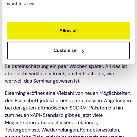
Regel länger sind und eine Fülle von Informationen in
want to allow.
kurzer Zeit vermitteln, ist es nahezu unmöglich zu
überprüfen, ob die Teilnehmer tatsächlich etwas gelernt
haben oder ob sie das neue Wissen in ihrer täglichen
Allow all
Arbeit anwenden können.
Die einzigen Möglichkeiten, dies zu messen, wären
Customize
Beurteilungen während der Seminare,
Teilnahmebestätigungen und vielleicht eine
Selbsteinschätzung ein paar Wochen später. All das ist
aber nicht wirklich hilfreich, um festzustellen, wie
wertvoll das Seminar gewesen ist.
Elearning eröffnet eine Vielzahl von neuen Möglichkeiten,
den Fortschritt jedes Lernenden zu messen. Angefangen
bei den guten, altmodischen SCORM-Paketen bis hin
zum neuen xAPI-Standard gibt es jetzt viele
Möglichkeiten, abgeschlossene Lektionen,
Testergebnisse, Wiederholungen, Kompetenzstufen,