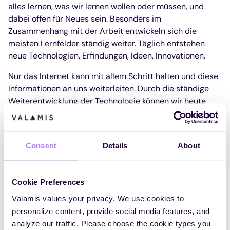
alles lernen, was wir lernen wollen oder müssen, und
dabei offen für Neues sein. Besonders im
Zusammenhang mit der Arbeit entwickeln sich die
meisten Lernfelder ständig weiter. Täglich entstehen
neue Technologien, Erfindungen, Ideen, Innovationen.
Nur das Internet kann mit allem Schritt halten und diese
Informationen an uns weiterleiten. Durch die ständige
Weiterentwicklung der Technologie können wir heute
Dinge lernen, die wir uns gestern nicht hätten vorstellen
können.
Wären wir an physische Klassenzimmer und Trainer
Consent
Details
About
gebunden, würden wir nie von all den neuen
Entwicklungen außerhalb unserer kleinen Welt erfahren.
Cookie Preferences
7. Die Macht des Messens
Valamis values your privacy. We use cookies to
personalize content, provide social media features, and
Während Seminare und Inhouse-Schulungen in der
analyze our traffic. Please choose the cookie types you