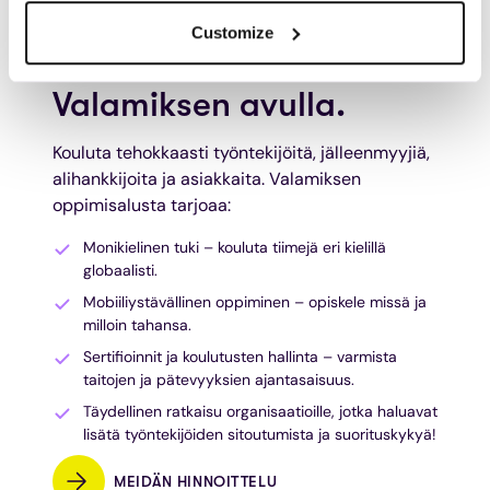
Customize
Kehitä liiketoimintaasi
Valamiksen avulla.
Kouluta tehokkaasti työntekijöitä, jälleenmyyjiä,
alihankkijoita ja asiakkaita. Valamiksen
oppimisalusta tarjoaa:
Monikielinen tuki – kouluta tiimejä eri kielillä
globaalisti.
Mobiiliystävällinen oppiminen – opiskele missä ja
milloin tahansa.
Sertifioinnit ja koulutusten hallinta – varmista
taitojen ja pätevyyksien ajantasaisuus.
Täydellinen ratkaisu organisaatioille, jotka haluavat
lisätä työntekijöiden sitoutumista ja suorituskykyä!
MEIDÄN HINNOITTELU