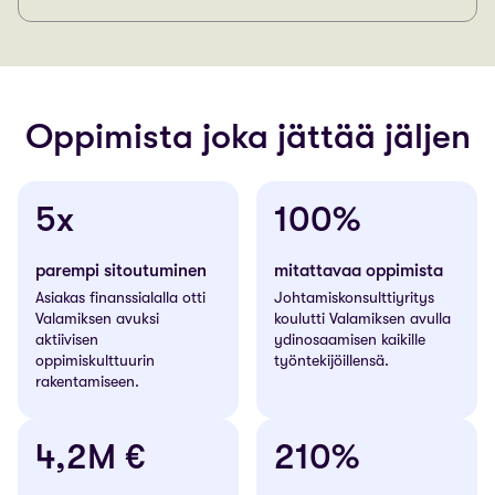
Oppimista joka jättää jäljen
5x
100%
parempi sitoutuminen
mitattavaa oppimista
Asiakas finanssialalla otti
Johtamiskonsulttiyritys
Valamiksen avuksi
koulutti Valamiksen avulla
aktiivisen
ydinosaamisen kaikille
oppimiskulttuurin
työntekijöillensä.
rakentamiseen.
4,2M €
210%