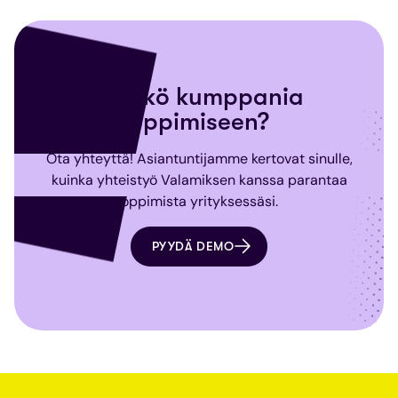
Etsitkö kumppania
oppimiseen?
Ota yhteyttä! Asiantuntijamme kertovat sinulle,
kuinka yhteistyö Valamiksen kanssa parantaa
oppimista yrityksessäsi.
PYYDÄ DEMO