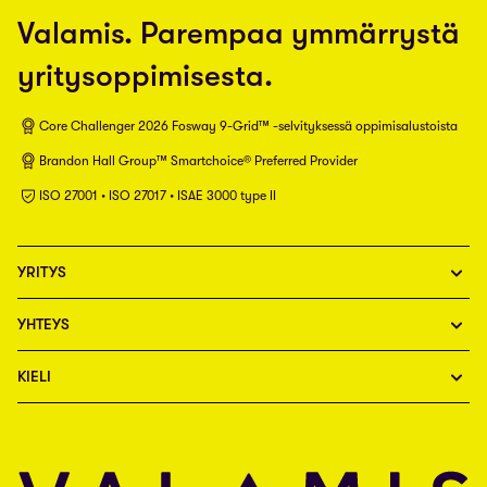
Valamis. Parempaa ymmärrystä
yritysoppimisesta.
Core Challenger 2026 Fosway 9-Grid™ -selvityksessä oppimisalustoista
Brandon Hall Group™ Smartchoice® Preferred Provider
ISO 27001 • ISO 27017 • ISAE 3000 type II
YRITYS
YHTEYS
KIELI