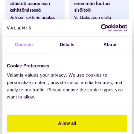
säästöä osaamisen
enemmän luotua
kehittämisessä
sisältöä
Julkisen sektorin asiakas
Verkkokaupan alalla
saavutti Valamiksen avulla
toimiva asiakas nosti
valtavan säästön
sisäistä sisällöntuotantoa
koulutusmenoissa.
210%.
Consent
Details
About
Cookie Preferences
Valamis values your privacy. We use cookies to
personalize content, provide social media features, and
analyze our traffic. Please choose the cookie types you
want to allow.
Allow all