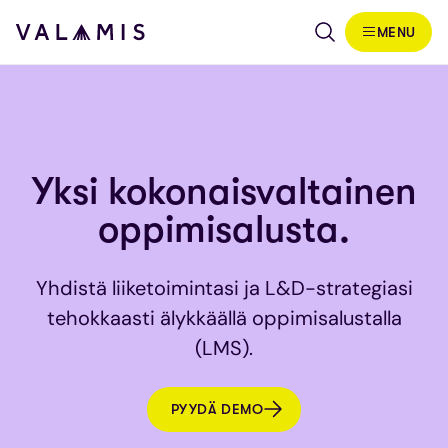
Siirry sisältöön
MENU
Valamis
Yksi kokonaisvaltainen
oppimisalusta.
Yhdistä liiketoimintasi ja L&D-strategiasi
tehokkaasti älykkäällä oppimisalustalla
(LMS).
PYYDÄ DEMO