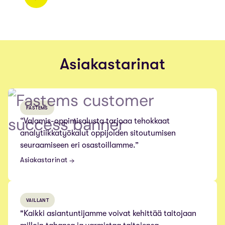
Asiakastarinat
FASTEMS
“Valamis-oppimisalusta tarjoaa tehokkaat
analytiikkatyökalut oppijoiden sitoutumisen
seuraamiseen eri osastoillamme.”
Asiakastarinat
VAILLANT
"Kaikki asiantuntijamme voivat kehittää taitojaan