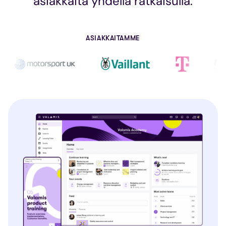
asiakkaita yhdellä ratkaisulla.
ASIAKKAITAMME