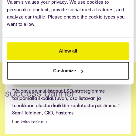
Valamis values your privacy. We use cookies to
sisältösuosituksia. Kehitä osaamista joka päivä,
personalize content, provide social media features, and
kunnioittaen kulttuurieroja ja kohdentaen
analyze our traffic. Please choose the cookie types you
oppimista oikeille ryhmille.
want to allow.
Allow all
Customize
TEKNOLOGIA-ALAN EDELLÄKÄVIJÄT
“Valamis on mullistanut L&D-strategiamme
tarjoamalla skaalautuvan, osallistavan ja
tehokkaan alustan kaikkiin koulutustarpeisiimme.”
Sami Teininen, CIO, Fastems
Lue koko tarina