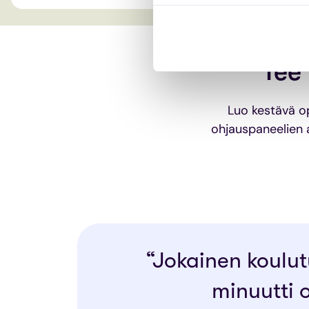
Tee
Luo kestävä op
ohjauspaneelien a
“Jokainen koulut
minuutti 