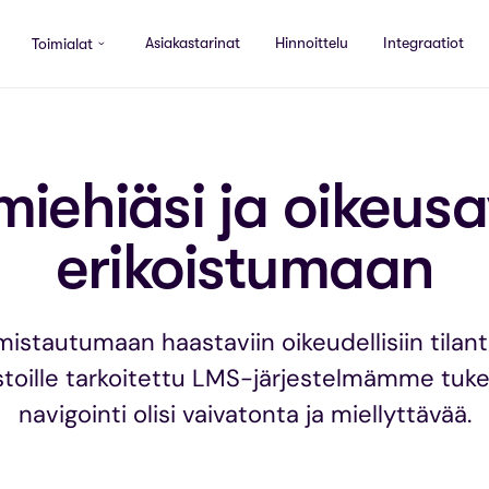
Asiakastarinat
Hinnoittelu
Integraatiot
Toimialat
miehiäsi ja oikeusa
erikoistumaan
mistautumaan haastaviin oikeudellisiin tilante
stoille tarkoitettu LMS-järjestelmämme tukee 
navigointi olisi vaivatonta ja miellyttävää.