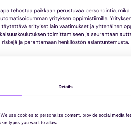
apa tehostaa paikkaan perustuvaa personointia, mikä 
automatisoidumman yrityksen oppimistiimille. Yrityksen
 täytettävä erityiset lain vaatimukset ja yhtenäinen op
aisuuskoulutuksen toimittamiseen ja seurantaan autt
riskejä ja parantamaan henkilöstön asiantuntemusta.
Details
 We use cookies to personalize content, provide social media fe
sen ROI nopeasti
Todista raporteilla, että oppi
okie types you want to allow.
liiketoimintaa