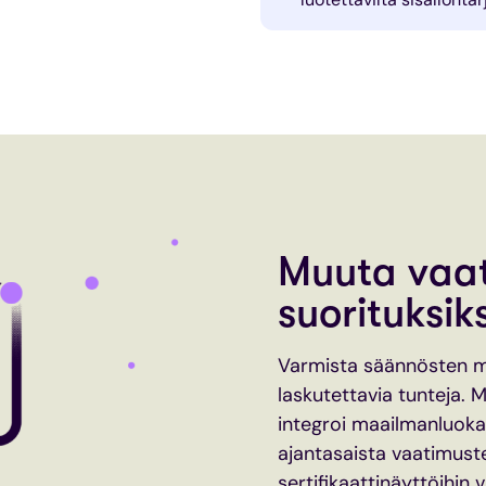
Muuta vaa
suorituksiks
Varmista säännösten mu
laskutettavia tunteja.
integroi maailmanluokan
ajantasaista vaatimus
sertifikaattinäyttöihin