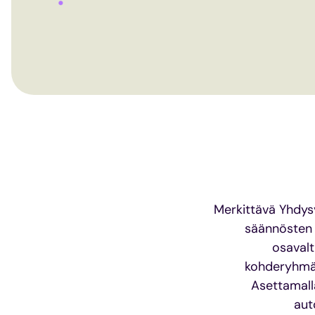
Merkittävä Yhdysv
säännösten 
osavalt
kohderyhmäo
Asettamalla
aut