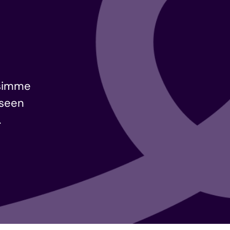
a
tsimme
iseen
.