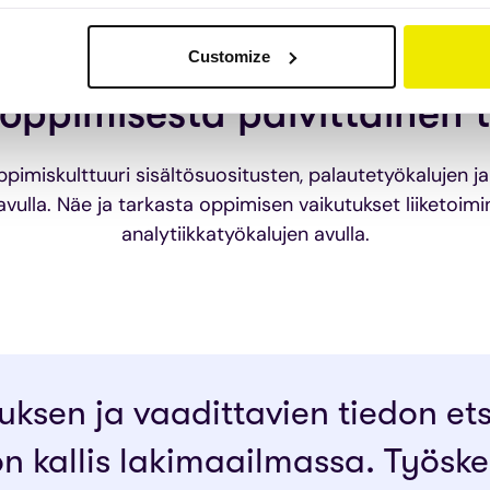
Customize
 oppimisesta päivittäinen 
pimiskulttuuri sisältösuositusten, palautetyökalujen j
vulla. Näe ja tarkasta oppimisen vaikutukset liiketoim
analytiikkatyökalujen avulla.
uksen ja vaadittavien tiedon et
on kallis lakimaailmassa. Työs