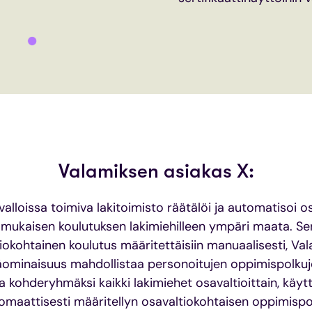
Valamiksen asiakas X:
alloissa toimiva lakitoimisto räätälöi ja automatisoi o
mukaisen koulutuksen lakimiehilleen ympäri maata. Sen 
iokohtainen koulutus määritettäisiin manuaalisesti, Va
minaisuus mahdollistaa personoitujen oppimispolkuj
 kohderyhmäksi kaikki lakimiehet osavaltioittain, käyt
omaattisesti määritellyn osavaltiokohtaisen oppimispo