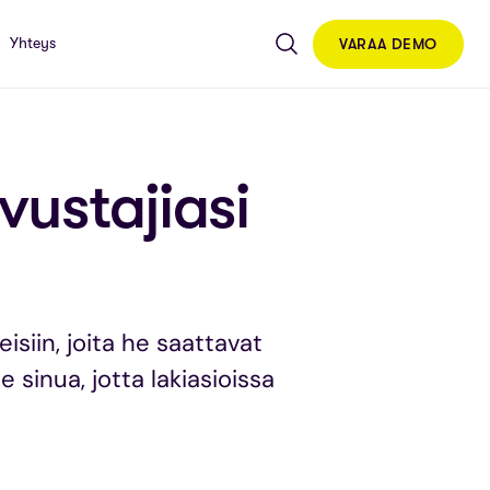
Yhteys
VARAA DEMO
vustajiasi
isiin, joita he saattavat
sinua, jotta lakiasioissa