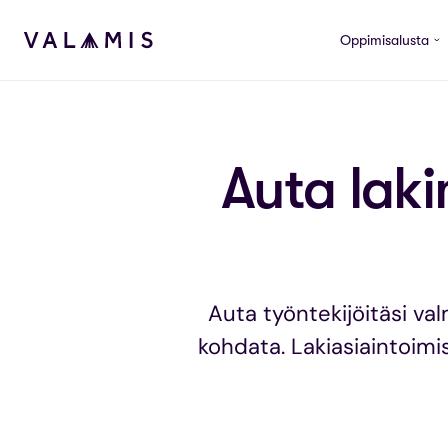
Siirry sisältöön
Oppimisalusta
Valamis
Auta laki
Auta työntekijöitäsi val
kohdata. Lakiasiaintoimi