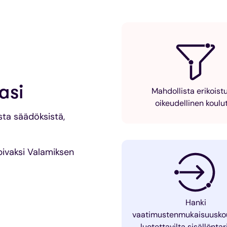
asi
Mahdollista erikoist
oikeudellinen koulu
sta säädöksistä,
opivaksi Valamiksen
Hanki
vaatimustenmukaisuuskou
luotettavilta sisällöntar