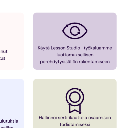
Käytä Lesson Studio -työkaluamme
unut
luottamuksellisen
tus
perehdytysisällön rakentamiseen
Hallinnoi sertifikaatteja osaamisen
lutuksia
todistamiseksi
joajilta