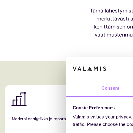
Tämä lähestymist
merkittävästi 
kehittämisen on
vaatimustenmuk
Consent
Cookie Preferences
Valamis values your privacy.
Moderni analytiikka ja raportointi
Näe oppimi
traffic. Please choose the co