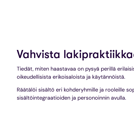
Vahvista lakipraktiikka
Tiedät, miten haastavaa on pysyä perillä erilaisi
oikeudellisista erikoisaloista ja käytännöistä.
Räätälöi sisältö eri kohderyhmille ja rooleille s
sisältöintegraatioiden ja personoinnin avulla.