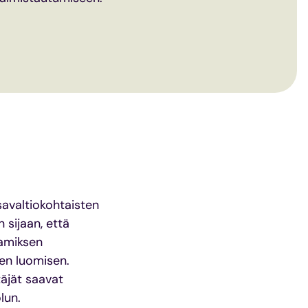
savaltiokohtaisten
sijaan, että
lamiksen
en luomisen.
täjät saavat
lun.