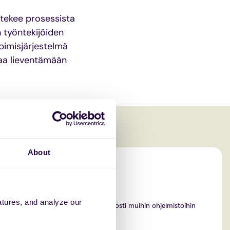
tekee prosessista
 työntekijöiden
pimisjärjestelmä
aa lieventämään
About
atures, and analyze our
minen tukee
Integroi helposti muihin ohjelmistoihin