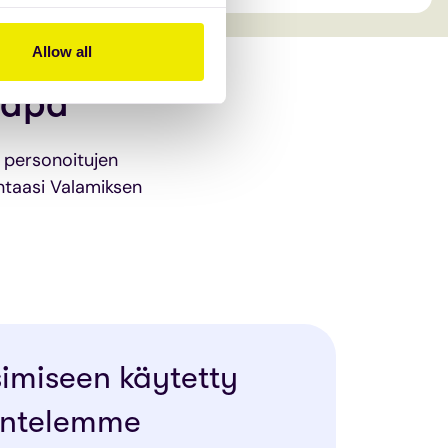
Allow all
tapa
a personoitujen
intaasi Valamiksen
simiseen käytetty
kentelemme