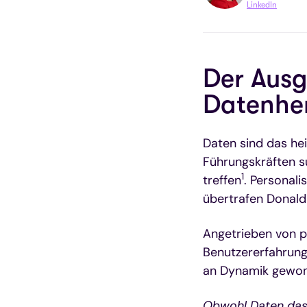
LinkedIn
Der Ausg
Datenhe
Daten sind das he
Führungskräften su
1
treffen
. Personali
übertrafen Donald
Angetrieben von 
Benutzererfahrung
an Dynamik gewon
Obwohl Daten das 