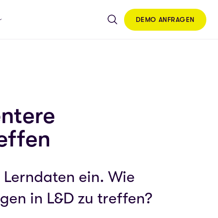
DEMO ANFRAGEN
entere
effen
 Lerndaten ein. Wie
en in L&D zu treffen?