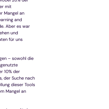
er mit
er Mangel an
earning and
de. Aber es war
gehen und
aten für uns
gen – sowohl die
 genutzte
er 10% der
, der Suche nach
llung dieser Tools
dem Mangel an