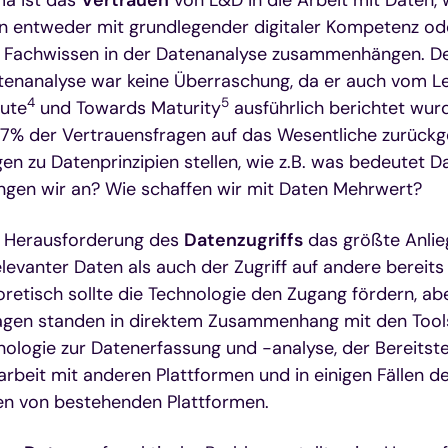
 entweder mit grundlegender digitaler Kompetenz od
m Fachwissen in der Datenanalyse zusammenhängen. D
atenanalyse war keine Überraschung, da er auch vom L
4
5
tute
und Towards Maturity
ausführlich berichtet wur
 17% der Vertrauensfragen auf das Wesentliche zurück
n zu Datenprinzipien stellen, wie z.B. was bedeutet D
gen wir an? Wie schaffen wir mit Daten Mehrwert?
e Herausforderung des
Datenzugriffs
das größte Anlie
levanter Daten als auch der Zugriff auf andere bereits
retisch sollte die Technologie den Zugang fördern, ab
agen standen in direktem Zusammenhang mit den Tools
nologie zur Datenerfassung und -analyse, der Bereitste
rbeit mit anderen Plattformen und in einigen Fällen 
en von bestehenden Plattformen.