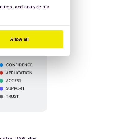
atures, and analyze our
Allow all
 wobei 26% der