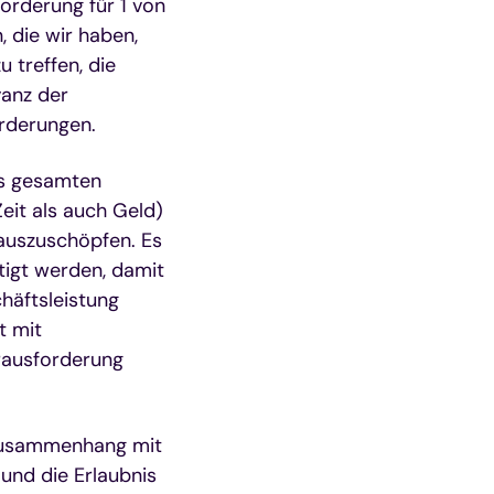
orderung für 1 von
, die wir haben,
u treffen, die
vanz der
orderungen.
es gesamten
it als auch Geld)
 auszuschöpfen. Es
tigt werden, damit
chäftsleistung
t mit
rausforderung
m Zusammenhang mit
 und die Erlaubnis