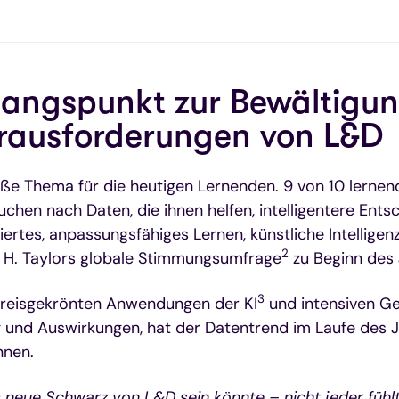
angspunkt zur Bewältigun
rausforderungen von L&D
iße Thema für die heutigen Lernenden. 9 von 10 lerne
chen nach Daten, die ihnen helfen, intelligentere Ent
siertes, anpassungsfähiges Lernen, künstliche Intellige
2
 H. Taylors
globale Stimmungsumfrage
zu Beginn des 
3
preisgekrönten Anwendungen der KI
und intensiven G
 und Auswirkungen, hat der Datentrend im Laufe des J
nen.
neue Schwarz von L&D sein könnte – nicht jeder fühlt