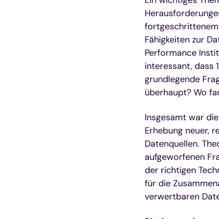
Herausforderungen
fortgeschrittene
Fähigkeiten zur D
Performance Insti
interessant, dass
grundlegende Frage
überhaupt? Wo fan
Insgesamt war di
Erhebung neuer, re
Datenquellen. Theo
aufgeworfenen Fr
der richtigen Tech
für die Zusammena
verwertbaren Dat