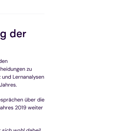
g der
nden
scheidungen zu
nz und Lernanalysen
Jahres.
esprächen über die
ahres 2019 weiter
 sich wohl dabei!