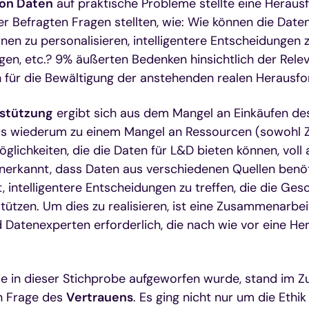
on Daten
auf praktische Probleme stellte eine Herausf
er Befragten Fragen stellten, wie: Wie können die Daten
rnen zu personalisieren, intelligentere Entscheidungen z
gen, etc.? 9% äußerten Bedenken hinsichtlich der Rele
 für die Bewältigung der anstehenden realen Herausf
stützung
ergibt sich aus dem Mangel an Einkäufen d
 wiederum zu einem Mangel an Ressourcen (sowohl Ze
öglichkeiten, die die Daten für L&D bieten können, voll
nerkannt, dass Daten aus verschiedenen Quellen benö
t, intelligentere Entscheidungen zu treffen, die die Ges
stützen. Um dies zu realisieren, ist eine Zusammenarbei
Datenexperten erforderlich, die nach wie vor eine He
 die in dieser Stichprobe aufgeworfen wurde, stand i
n Frage des
Vertrauens
. Es ging nicht nur um die Ethik