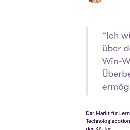
“Ich w
über d
Win-W
Überb
ermögl
Der Markt für Lern
Technologieoption
der Käufer.