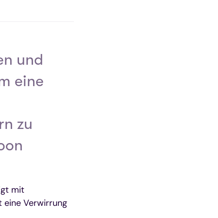
en und
m eine
rn zu
toon
igt mit
 eine Verwirrung