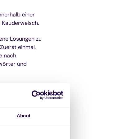
nnerhalb einer
m Kauderwelsch.
dene Lösungen zu
Zuerst einmal,
he nach
gwörter und
About