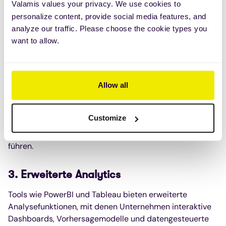
ermöglicht es Führungskräften, fundiertere
Valamis values your privacy. We use cookies to
Entscheidungen zu treffen.
personalize content, provide social media features, and
analyze our traffic. Please choose the cookie types you
2. Datensynergie
want to allow.
Durch die Kombination von F&E-Daten mit Daten aus
dem Vertrieb, dem Marketing, dem Finanzwesen und
anderen Abteilungen können Unternehmen
Allow all
Zusammenhänge erkennen und Erkenntnisse gewinnen,
die bei der isolierten Analyse von Daten möglicherweise
Customize
nicht ersichtlich sind. Diese Synergie kann zu
strategischen Vorteilen und Innovationsmöglichkeiten
führen.
3. Erweiterte Analytics
Tools wie PowerBI und Tableau bieten erweiterte
Analysefunktionen, mit denen Unternehmen interaktive
Dashboards, Vorhersagemodelle und datengesteuerte