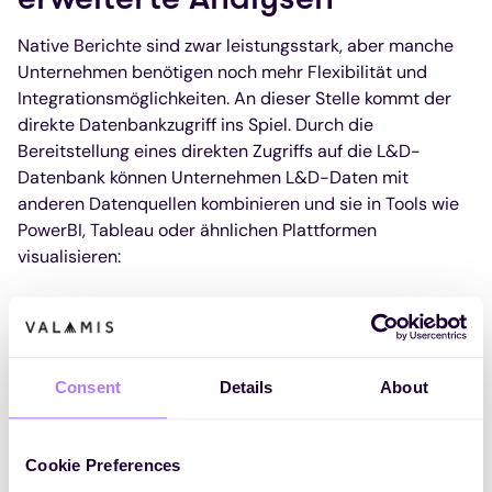
Native Berichte sind zwar leistungsstark, aber manche
Unternehmen benötigen noch mehr Flexibilität und
Integrationsmöglichkeiten. An dieser Stelle kommt der
direkte Datenbankzugriff ins Spiel. Durch die
Bereitstellung eines direkten Zugriffs auf die L&D-
Datenbank können Unternehmen L&D-Daten mit
anderen Datenquellen kombinieren und sie in Tools wie
PowerBI, Tableau oder ähnlichen Plattformen
visualisieren:
1. Ganzheitliche Geschäftseinblicke
Der direkte Datenbankzugriff ermöglicht es
Unternehmen, L&D-Daten nahtlos mit anderen
Consent
Details
About
geschäftsbezogenen KPIs zu integrieren. Dieser
ganzheitliche Ansatz bietet einen umfassenden
Überblick über die Leistung des Unternehmens und
Cookie Preferences