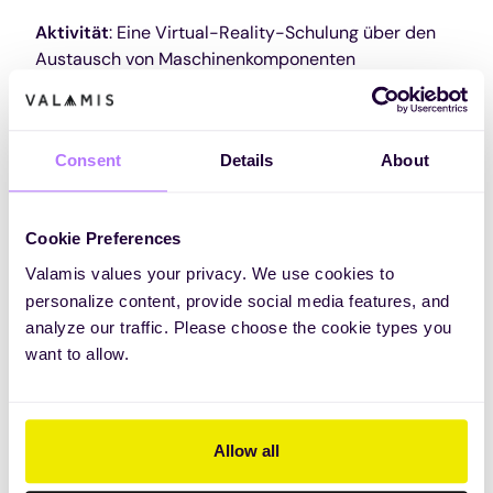
Aktivität
: Eine Virtual-Reality-Schulung über den
Austausch von Maschinenkomponenten
Lernziel
: In der Sitzung werden die Schritte zum
Entfernen und Ersetzen von Komponenten
demonstriert.
Consent
Details
About
Lernergebnis
: Die Lernenden können Komponenten
der einzelnen Geräte korrekt entfernen und ersetzen
Cookie Preferences
und erklären, was sie tun und warum.
Valamis values your privacy. We use cookies to
Dieses Lernergebnis befasst sich mit motorischen
personalize content, provide social media features, and
Fähigkeiten. Die Lernenden können das Ergebnis
analyze our traffic. Please choose the cookie types you
ihres Lernens physisch demonstrieren.
want to allow.
Aktivität
: Ein Vortrag über Organisationsstrategien
Lernziel
: Der Vortrag wird zeigen, wie eine gute
Allow all
Organisation Managern helfen kann, den
Arbeitsfluss innerhalb ihrer Teams zu optimieren.