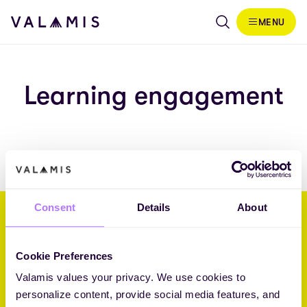
Siirry sisältöön
MENU
Valamis
Learning engagement
Consent
Details
About
Valamis. Parempaa ymmärrystä
yritysoppimisesta.
Cookie Preferences
Valamis values your privacy. We use cookies to
Core Challenger 2026 Fosway 9-Grid™ -selvityksessä oppimisalustoista
personalize content, provide social media features, and