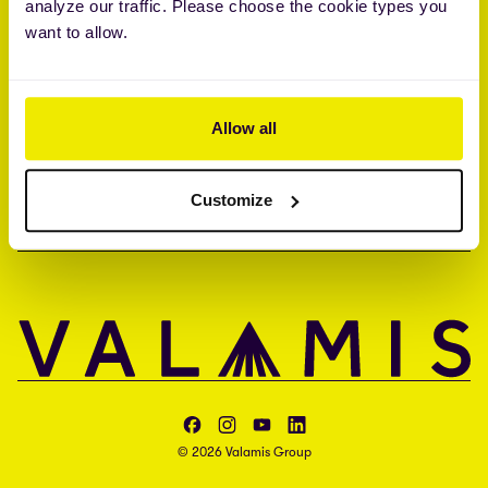
analyze our traffic. Please choose the cookie types you
Brandon Hall Group™ Smartchoice® Preferred Provider
want to allow.
ISO 27001 • ISO 27017 • ISAE 3000 type II
YRITYS
Allow all
YHTEYS
Customize
KIELI
Valamis Facebook
Valamis Instagram
Valamis YouTube
Valamis LinkedIn
© 2026 Valamis Group