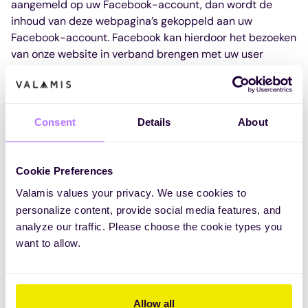
aangemeld op uw Facebook-account, dan wordt de
inhoud van deze webpagina’s gekoppeld aan uw
Facebook-account. Facebook kan hierdoor het bezoeken
van onze website in verband brengen met uw user
account. Wij wijzen erop dat wij als aanbieder van deze
webpagina’s niet bekend zijn met de inhoud van de
verzonden gegevens en evenmin met het gebruik ervan
door Facebook. Leest u voor meer informatie het
Consent
Details
About
privacybeleid
van Facebook. Wilt u niet dat Facebook
informatie over uw bezoek aan onze website
samenvoegt met uw Facebook-account, dan verzoeken
Cookie Preferences
wij u om uit te loggen op uw Facebook-account.
Valamis values your privacy. We use cookies to
personalize content, provide social media features, and
Privacybeleid voor het gebruik van
analyze our traffic. Please choose the cookie types you
Google Analytics
want to allow.
Deze website maakt gebruik van Google Analytics, een
service voor webanalyse van Google Inc. (‘Google’).
Allow all
Google Analytics gebruikt zogenaamde ‘cookies’;