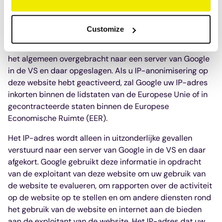
tekstbestanden die worden opgeslagen op uw
computer, en die het mogelijk maken om uw gebruik van
Customize
onze website te analyseren. De informatie die de cookie
over uw gebruik van deze website genereert, wordt over
het algemeen overgebracht naar een server van Google
in de VS en daar opgeslagen. Als u IP-anonimisering op
deze website hebt geactiveerd, zal Google uw IP-adres
inkorten binnen de lidstaten van de Europese Unie of in
gecontracteerde staten binnen de Europese
Economische Ruimte (EER).
Het IP-adres wordt alleen in uitzonderlijke gevallen
verstuurd naar een server van Google in de VS en daar
afgekort. Google gebruikt deze informatie in opdracht
van de exploitant van deze website om uw gebruik van
de website te evalueren, om rapporten over de activiteit
op de website op te stellen en om andere diensten rond
het gebruik van de website en internet aan de bieden
aan de exploitant van de website. Het IP-adres dat uw