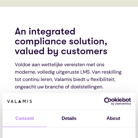
An integrated
compliance solution,
valued by customers
Voldoe aan wettelijke vereisten met ons
moderne, volledig uitgeruste LMS. Van reskilling
tot continu leren, Valamis biedt u flexibiliteit,
ongeacht uw branche of doelstellingen.
En u staat er niet alleen voor. Met een toegewijd
team van Learning Solution Partners krijgt u de
ondersteuning die u nodig hebt om training om
Consent
Details
About
te zetten in meetbare resultaten.