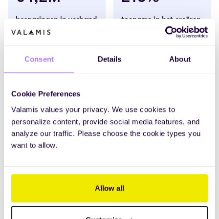
besparingen in verband
toename in het creëren
met opleiding
van content
Een klant uit de publieke
Een klant in de e-
sector ziet een enorme
commerce stimuleerde de
Consent
Details
About
verbetering in
interne contentcreatie met
kostenefficiëntie met
210% met Valamis.
Valamis.
Cookie Preferences
Valamis values your privacy. We use cookies to
personalize content, provide social media features, and
analyze our traffic. Please choose the cookie types you
want to allow.
Allow all