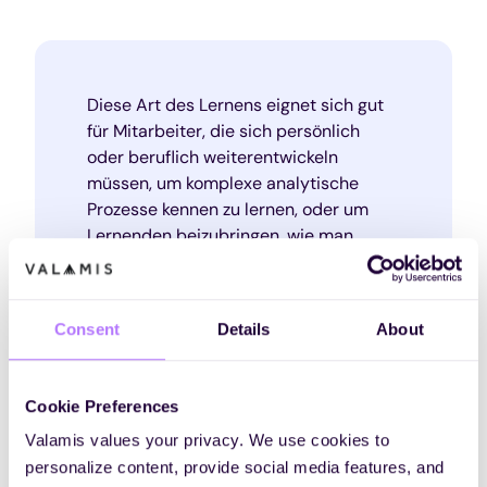
Diese Art des Lernens eignet sich gut
für Mitarbeiter, die sich persönlich
oder beruflich weiterentwickeln
müssen, um komplexe analytische
Prozesse kennen zu lernen, oder um
Lernenden beizubringen, wie man
Evaluation und Analyse auf
verschiedene Situationen anwendet.
Consent
Details
About
Diese Art des Lernens wird innerhalb einer
Cookie Preferences
Organisation nicht immer relevant sein, und es
Valamis values your privacy. We use cookies to
wurde kritisiert, Rationalität über Emotionen,
personalize content, provide social media features, and
Beziehungen und Kultur zu stellen und blind für den