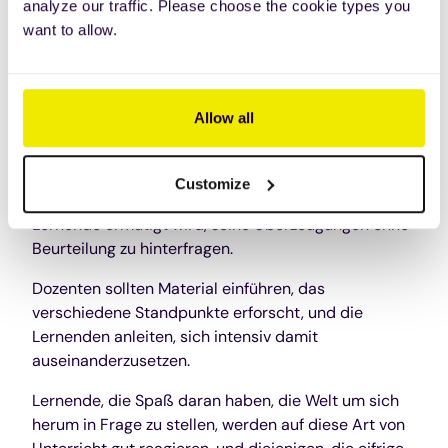
analyze our traffic. Please choose the cookie types you
Kontext zu sein.
want to allow.
Um transformatorisches Lernen innerhalb des
Ausbildungsprogramms einer Organisation
einzusetzen, sollten Ausbilder die richtige
Allow all
Umgebung schaffen, eine Umgebung, die den
Lernenden durch authentische Interaktionen,
aufrichtigen und einfühlsamen Unterricht und einen
Customize
unterstützenden Raum unterstützt, in dem der
Lernende ermutigt wird, seine Überzeugungen ohne
Beurteilung zu hinterfragen.
Dozenten sollten Material einführen, das
verschiedene Standpunkte erforscht, und die
Lernenden anleiten, sich intensiv damit
auseinanderzusetzen.
Lernende, die Spaß daran haben, die Welt um sich
herum in Frage zu stellen, werden auf diese Art von