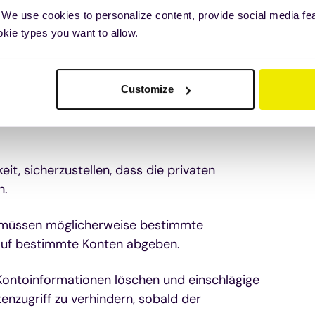
 We use cookies to personalize content, provide social media fe
okie types you want to allow.
g und Vorteile
Customize
it, sicherzustellen, dass die privaten
n.
, müssen möglicherweise bestimmte
 auf bestimmte Konten abgeben.
Kontoinformationen löschen und einschlägige
nzugriff zu verhindern, sobald der