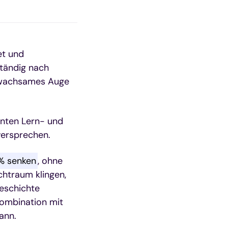
et und
ständig nach
in wachsames Auge
enten Lern- und
 versprechen.
% senken
, ohne
chtraum klingen,
eschichte
 Kombination mit
ann.