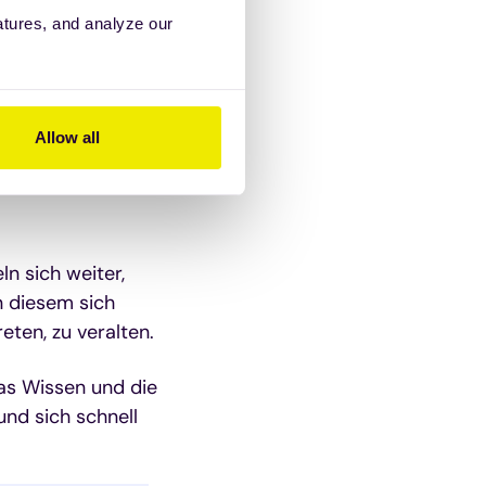
innen investieren,
atures, and analyze our
sie mit
Allow all
tig ist:
n sich weiter,
n diesem sich
eten, zu veralten.
das Wissen und die
nd sich schnell