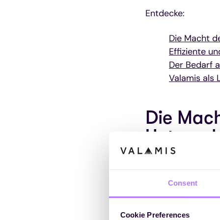
Entdecke:
Die Macht d
Effiziente u
Der Bedarf a
Valamis als 
Die Mach
Unterne
In der heutigen sc
Fortschritten und
Consent
kontinuierlichem L
darum, wettbewerb
Cookie Preferences