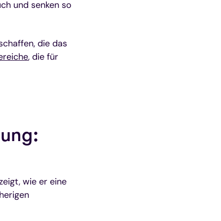
auch und senken so
schaffen, die das
ereiche
, die für
dung:
eigt, wie er eine
herigen