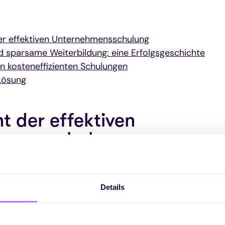
er effektiven Unternehmensschulung
nd sparsame Weiterbildung: eine Erfolgsgeschichte
n kosteneffizienten Schulungen
Lösung
t der effektiven
hmensschulung
hnelllebigen Geschäftswelt, die von rasanten technolo
 Marktschwankungen geprägt ist, war die Bedeutung v
Details
ernen und Entwicklung noch nie so groß wie heute. Es 
sfähig zu bleiben; es geht ums Überleben.