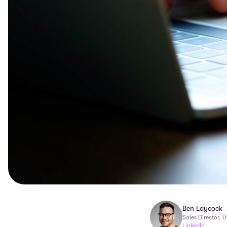
Ben Laycock
Sales Director, 
LinkedIn