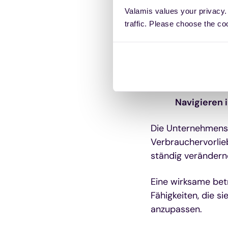
Unternehmen, die i
Valamis values your privacy.
sind nicht nur bes
traffic. Please choose the co
unvorhergesehene
Warum effek
Navigieren 
Die Unternehmensl
Verbrauchervorlie
ständig verändernd
Eine wirksame bet
Fähigkeiten, die 
anzupassen.