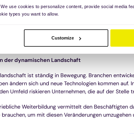
n das Wachstum und die Fähigkeiten ihrer Mitarbeiter/
 We use cookies to personalize content, provide social media fe
ser aufgestellt, sondern auch anpassungsfähiger, wenn 
okie types you want to allow.
n Herausforderungen konfrontiert werden.
Customize
tive betriebliche Weiterbildung wich
in der dynamischen Landschaft
andschaft ist ständig in Bewegung. Branchen entwickel
ben ändern sich und neue Technologien kommen auf. I
en Umfeld riskieren Unternehmen, die auf der Stelle tr
riebliche Weiterbildung vermittelt den Beschäftigten 
sie brauchen, um mit diesen Veränderungen umzugehen u