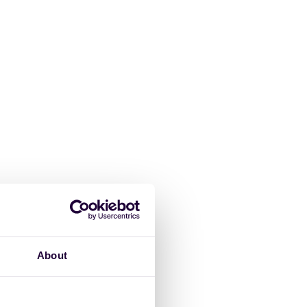
gischen
on
About
geht nicht nur